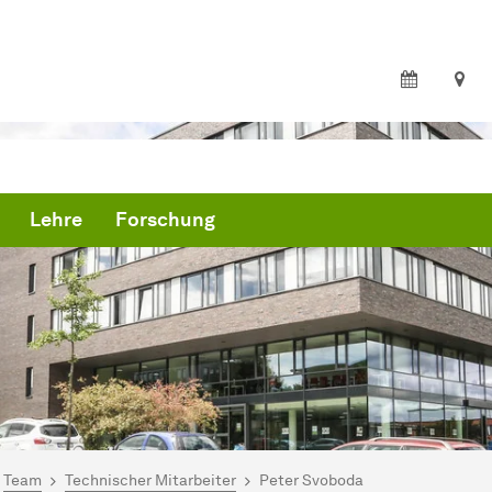
Lehre
Forschung
ind hier:
artseite
Team
Technischer Mitarbeiter
Peter Svoboda