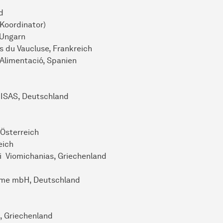
d
Koordinator)
 Ungarn
s du Vaucluse, Frankreich
 Alimentació, Spanien
n ISAS, Deutschland
Österreich
eich
i Viomichanias, Griechenland
teme mbH, Deutschland
, Griechenland