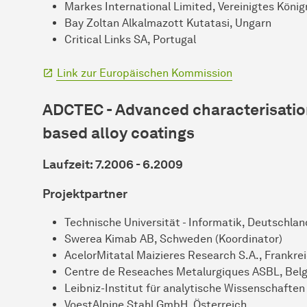
Markes International Limited, Vereinigtes König
Bay Zoltan Alkalmazott Kutatasi, Ungarn
Critical Links SA, Portugal
Link zur Europäischen Kommission
ADCTEC - Advanced characterisation
based alloy coatings
Laufzeit: 7.2006 - 6.2009
Projektpartner
Technische Universität - Informatik, Deutschlan
Swerea Kimab AB, Schweden (Koordinator)
AcelorMitatal Maizieres Research S.A., Frankre
Centre de Reseaches Metalurgiques ASBL, Belg
Leibniz-Institut für analytische Wissenschafte
VoestAlpine Stahl GmbH, Österreich