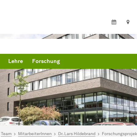
Lehre
Forschung
ind hier:
artseite
Team
MitarbeiterInnen
Dr. Lars Hildebrand
Forschungsprojek