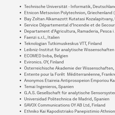
Technische Universität - Informatik, Deutschlan
Etnicon Metsovion Polytechnion, Griechenland (
Bay Zoltan Alkamazott Kutatasi Kozalapitvany,
Service Départemental d'Incendie et de Secour
Departament d'Agricultura, Ramaderia, Pesca i
Faenzi s.r.l., Italien
Teknologian Tutkimuskeskus VTT, Finland
Leibniz-Institut für analytische Wissenschafte
ECOMED bvba, Belgien
Evironics. OY, Finland
Österreichische Akademie der Wissenschaften, 
Entente pour la Forêt Méditerranéenne, Frankr
Anonymos Etaireia Antiprosopeion Emporiou Ka
Temai Ingenieros, Spanien
G.A.S. Gesellschaft für analytische Sensorsys
Universidad Politechnica de Madrid, Spanien
SAVOX Communications OY AB Ltd, Finland
Ethniko Kai Kapodistriako Panepistimio Athnion