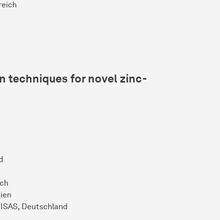
reich
 techniques for novel zinc-
d
ich
ien
n ISAS, Deutschland