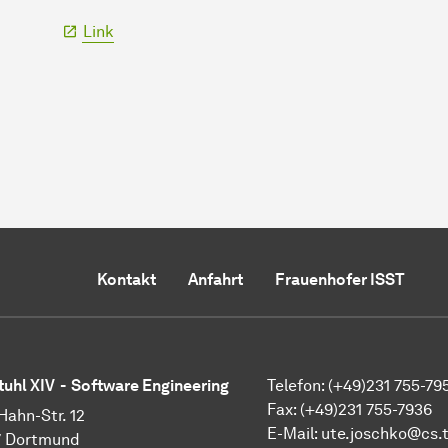
Link
Kontakt
Anfahrt
Frauenhofer ISST
tuhl XIV - Software Engineering
Telefon: (+49)231 755-79
Fax: (+49)231 755-7936
Hahn-Str. 12
E-Mail: ute.joschko@cs.
7 Dortmund