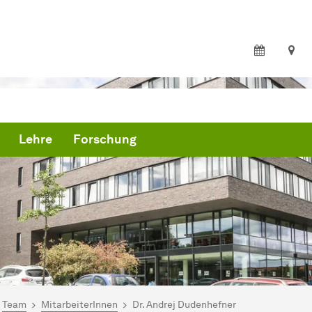
Lehre
Forschung
ind hier:
artseite
Team
MitarbeiterInnen
Dr. Andrej Dudenhefner